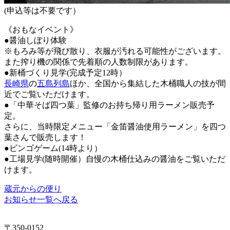
(申込等は不要です）
《おもなイベント》
●醤油しぼり体験
※もろみ等が飛び散り、衣服が汚れる可能性がございます。
また搾り機の関係で先着順の人数制限があります。
●新桶づくり見学(完成予定12時）
長崎県
の
五島列島
ほか、全国から集結した木桶職人の技が間
近でご覧いただけます。
●「中華そば四つ葉」監修のお持ち帰り用ラーメン販売予
定。
さらに、当時限定メニュー「金笛醤油使用ラーメン」を四つ
葉さんで販売します！
●ビンゴゲーム(14時より）
●工場見学(随時開催）自慢の木桶仕込みの醤油をご覧いただ
けます。
蔵元からの便り
お知らせ一覧へ戻る
〒350-0152