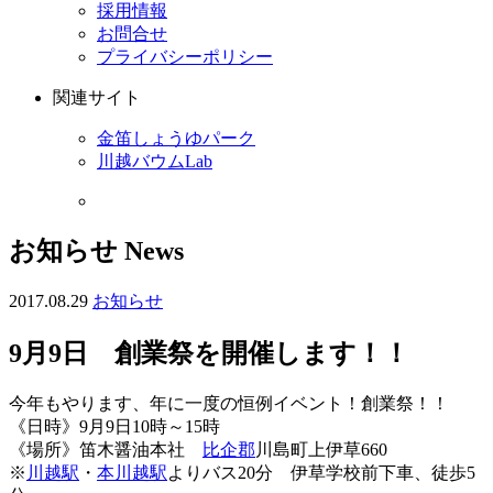
採用情報
お問合せ
プライバシーポリシー
関連サイト
金笛しょうゆパーク
川越バウムLab
お知らせ
News
2017.08.29
お知らせ
9月9日 創業祭を開催します！！
今年もやります、年に一度の恒例イベント！創業祭！！
《日時》9月9日10時～15時
《場所》笛木醤油本社
比企郡
川島町上伊草660
※
川越駅
・
本川越駅
よりバス20分 伊草学校前下車、徒歩5