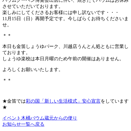
バウムクーヘン博覧会出店に伴い、焼きたてバウムはお休み
させていただいております。
楽しみにしてくださるお客様には申し訳ないです・・・
11月15日（日）再開予定です。今しばらくお待ちくださいま
せ。
＊＊
本日も金笛しょうゆパーク、川越店うんとん処ともに営業し
ております。
しょうゆ楽校は本日月曜のため午前の開催はありません。
よろしくお願いいたします。
＊＊
★金笛では
彩の国「新しい生活様式」安心宣言
をしています
★
イベント
木桶バウム
蔵元からの便り
お知らせ一覧へ戻る