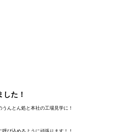
ました！
のうんとん処と本社の工場見学に！
！
に呼び込めるように頑張ります！！