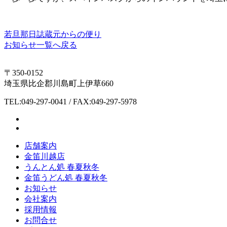
若旦那日誌
蔵元からの便り
お知らせ一覧へ戻る
〒350-0152
埼玉県比企郡川島町上伊草660
TEL:049-297-0041 / FAX:049-297-5978
店舗案内
金笛川越店
うんとん処 春夏秋冬
金笛うどん処 春夏秋冬
お知らせ
会社案内
採用情報
お問合せ