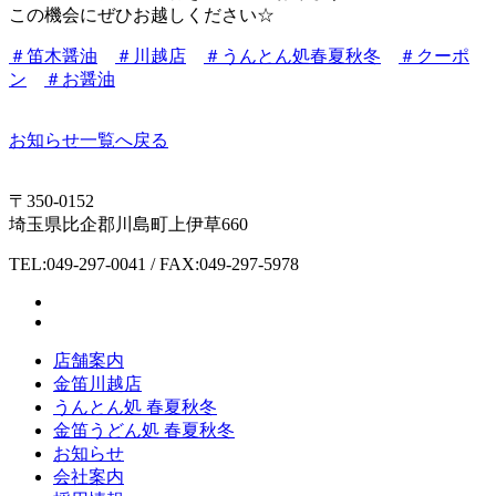
この機会にぜひお越しください☆
＃
笛木醤油
＃
川越店
＃
うんとん処春夏秋冬
＃
クーポ
ン
＃
お醤油
お知らせ一覧へ戻る
〒350-0152
埼玉県比企郡川島町上伊草660
TEL:049-297-0041 / FAX:049-297-5978
店舗案内
金笛川越店
うんとん処 春夏秋冬
金笛うどん処 春夏秋冬
お知らせ
会社案内