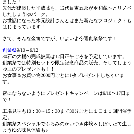
ました！
先代が建築した平成蔵を、12代目吉五郎が令和蔵へとリノベ
したしょうゆパーク。
お世話になった木元設計さんとはまた新たなプロジェクトも
はじまっています！
さて、そんな金笛ですが、いよいよ今週創業祭です！
創業祭
9/10～9/12
30石の大桶の完成披露は12日正午ごろを予定しています。
創業祭では特別セットや限定記念商品の販売、そしてしょう
ゆ皿のプレゼントも！！
お食事＆お買い物2000円ごとに1枚プレゼントしちゃいま
す。
密にならないようにプレゼントキャンペーンは9/10〜17日ま
で！
工場見学も10：30～15：30まで30分ごとに１日１１回開催予
定。
創業祭スペシャルでもろみのかいつき体験＆しぼりたて生し
ょうゆの味見体験も♪