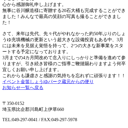
心から感謝御礼申し上げます。
無事に谷川醸造様に寄贈する20石大桶も完成することができ
ました！みんなで最高の笑顔の写真も撮ることができまし
た！
さて、来年は先代、先々代がやれなかった約50年ぶりのしょ
うゆ充填機械の更新という超大きな設備投資もある中、3月
には未来を見据え覚悟を持って、2つの大きな新事業をスタ
ートする予定になっております。
3月までの4カ月間改めて念入りにしっかりと準備を進めて参
りますが、引き続き皆様のご指導ご鞭撻賜わりますよう何卒
宜しくお願い申し上げます。
これからも謙虚さと感謝の気持ちを忘れずに頑張ります！！
イベント
金笛しょうゆパーク
蔵元からの便り
お知らせ一覧へ戻る
〒350-0152
埼玉県比企郡川島町上伊草660
TEL:049-297-0041 / FAX:049-297-5978