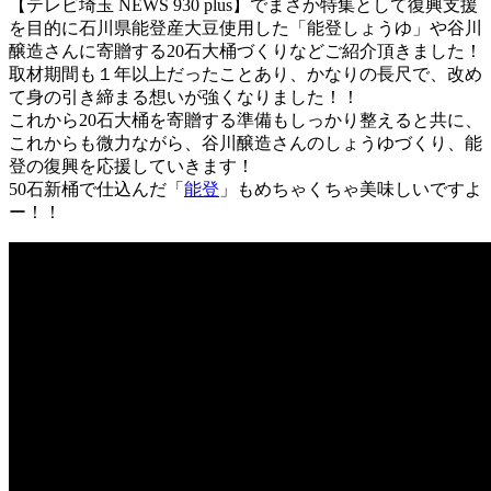
【テレビ埼玉 NEWS 930 plus】でまさか特集として復興支援
を目的に石川県能登産大豆使用した「能登しょうゆ」や谷川
醸造さんに寄贈する20石大桶づくりなどご紹介頂きました！
取材期間も１年以上だったことあり、かなりの長尺で、改め
て身の引き締まる想いが強くなりました！！
これから20石大桶を寄贈する準備もしっかり整えると共に、
これからも微力ながら、谷川醸造さんのしょうゆづくり、能
登の復興を応援していきます！
50石新桶で仕込んだ「
能登
」もめちゃくちゃ美味しいですよ
ー！！